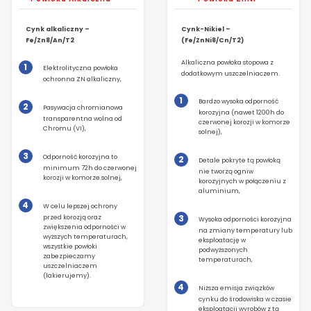
Cynk alkaliczny –
Cynk-Nikiel –
Fe/Zn8/An/T2
(Fe/ZnNi8/Cn/T2)
Alkaliczna powłoka stopowa z
Elektrolityczna powłoka
dodatkowym uszczelniaczem.
ochronna ZN alkaliczny,
Bardzo wysoka odporność
Pasywacja chromianowa
korozyjna (nawet 1200h do
transparentna wolna od
czerwonej korozji w komorze
Chromu (VI),
solnej),
Odporność korozyjna to
Detale pokryte tą powłoką
minimum 72h do czerwonej
nie tworzą ogniw
korozji w komorze solnej,
korozyjnych w połączeniu z
aluminium,
W celu lepszej ochrony
przed korozją oraz
Wysoka odporności korozyjna
zwiększenia odporności w
na zmiany temperatury lub
wyższych temperaturach,
eksploatację w
wszystkie powłoki
podwyższonych
zabezpieczamy
temperaturach,
uszczelniaczem
(lakierujemy).
Niższa emisja związków
cynku do środowiska w czasie
eksploatacji wyrobów z tą