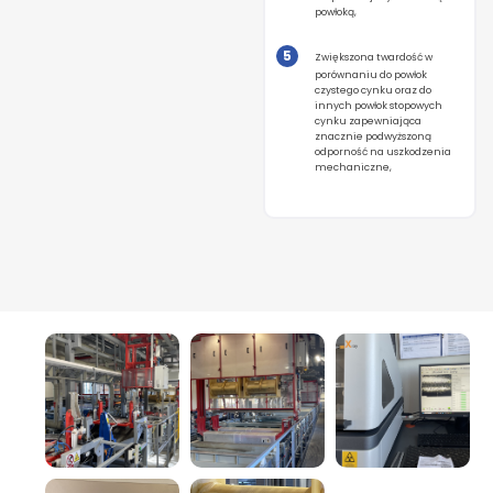
powłoką,
Zwiększona twardość w
porównaniu do powłok
czystego cynku oraz do
innych powłok stopowych
cynku zapewniająca
znacznie podwyższoną
odporność na uszkodzenia
mechaniczne,