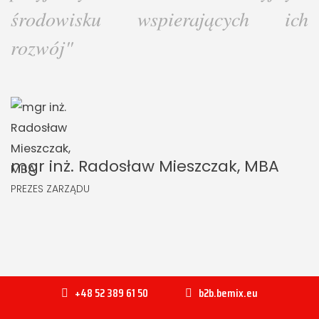
środowisku wspierających ich
rozwój"
mgr inż. Radosław Mieszczak, MBA
PREZES ZARZĄDU
+48 52 389 61 50
b2b.bemix.eu