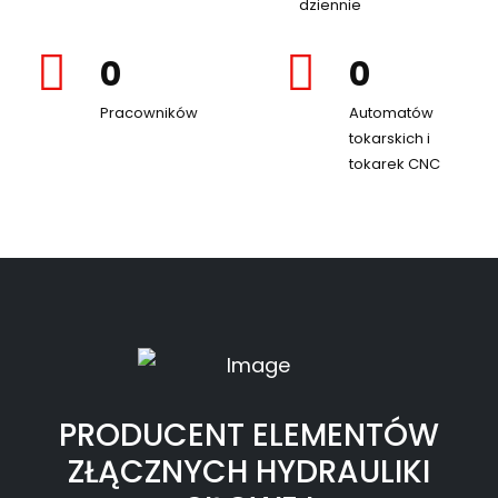
dziennie
check
line
fas
0
far
0
fa-
fa-
Pracowników
Automatów
users
building
tokarskich i
tokarek CNC
PRODUCENT ELEMENTÓW
ZŁĄCZNYCH HYDRAULIKI