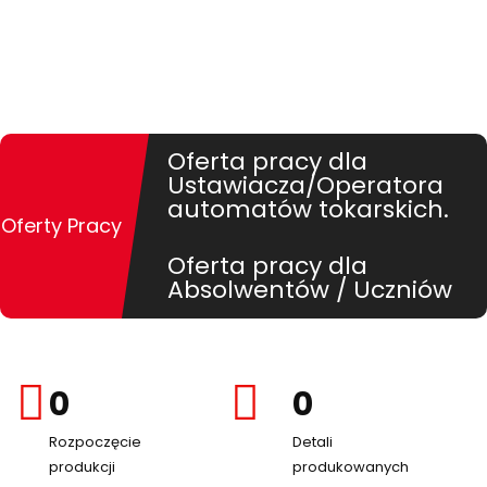
Oferta pracy dla
Ustawiacza/Operatora
automatów tokarskich.
Oferty Pracy
Oferta pracy dla
Absolwentów / Uczniów
far
0
fas
0
fa-
fa-
Rozpoczęcie
Detali
calendar-
chart-
produkcji
produkowanych