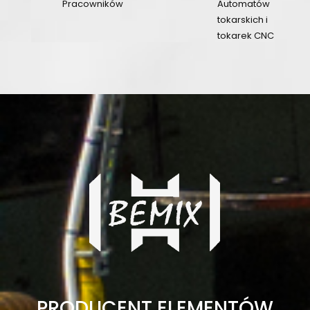
Pracowników
Automatów
users
building
tokarskich i
tokarek CNC
PRODUCENT ELEMENTÓW