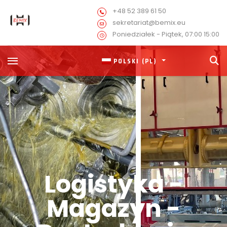
+48 52 389 61 50
sekretariat@bemix.eu
Poniedziałek - Piątek, 07:00 15:00
POLSKI (PL)
Logistyka -
Magazyn -