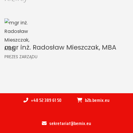
mgr inż. Radosław Mieszczak, MBA
PREZES ZARZĄDU
+48 52 389 61 50
b2b.bemix.eu
sekretariat@bemix.eu