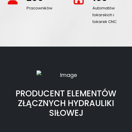
fa-
fa-
Pracowników
Automatów
users
building
tokarskich i
tokarek CNC
PRODUCENT ELEMENTÓW
ZŁĄCZNYCH HYDRAULIKI
SIŁOWEJ